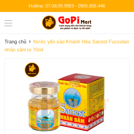
Hotline:
07.08.09.9959
-
0905.855.446
Trang chủ
Nước yến sào Khánh Hòa Sanest Fucoidan
nhân sâm lọ 70ml