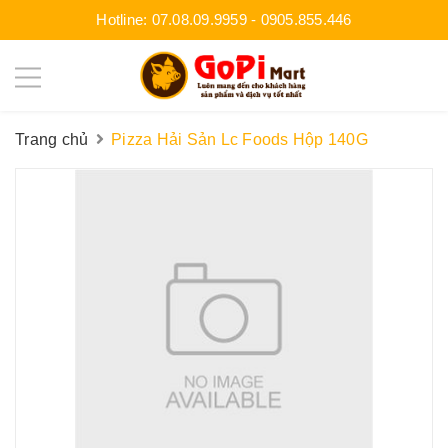
Hotline:
07.08.09.9959
-
0905.855.446
Trang chủ
Pizza Hải Sản Lc Foods Hộp 140G