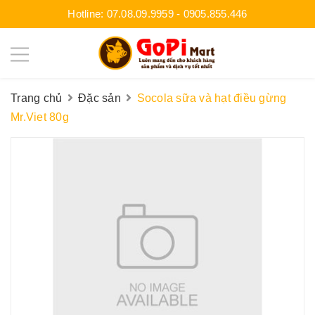
Hotline:
07.08.09.9959
-
0905.855.446
Trang chủ
Đặc sản
Socola sữa và hạt điều gừng
Mr.Viet 80g