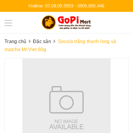
Hotline:
07.08.09.9959
-
0905.855.446
Trang chủ
Đặc sản
Socola trắng thanh long và
matcha Mr.Viet 60g