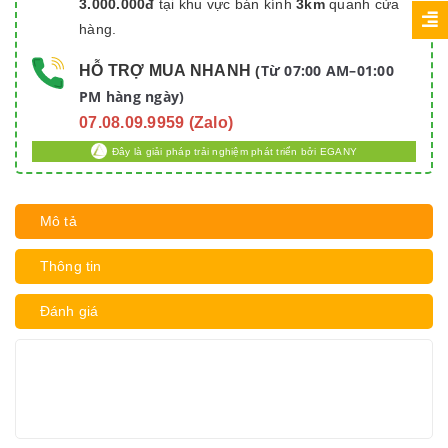
3.000.000đ
tại khu vực bán kính
3km
quanh cửa
hàng.
Từ 07:00 AM–01:00
HỖ TRỢ MUA NHANH
(
PM hàng ngày)
07.08.09.9959 (Zalo)
Đây là giải pháp trải nghiệm phát triển bởi EGANY
Mô tả
Thông tin
Đánh giá