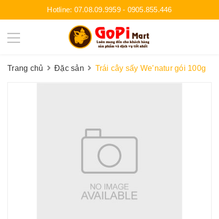
Hotline:
07.08.09.9959
-
0905.855.446
Trang chủ
Đặc sản
Trái cây sấy We’natur gói 100g