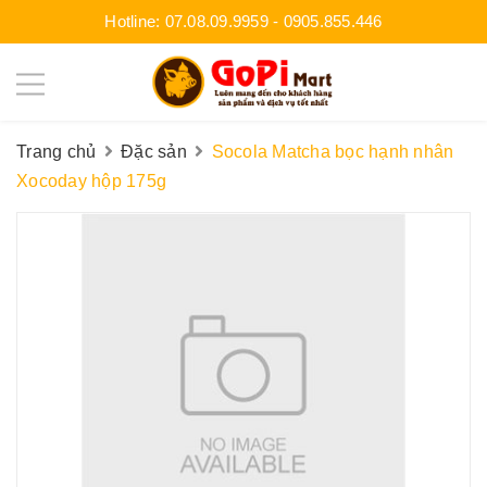
Hotline:
07.08.09.9959
-
0905.855.446
Trang chủ
Đặc sản
Socola Matcha bọc hạnh nhân
Xocoday hộp 175g