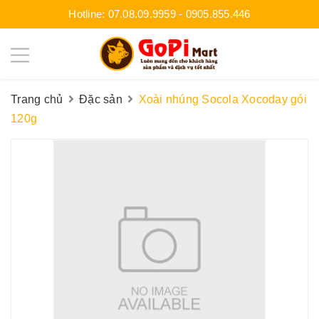
Hotline:
07.08.09.9959
-
0905.855.446
Trang chủ
Đặc sản
Xoài nhúng Socola Xocoday gói
120g