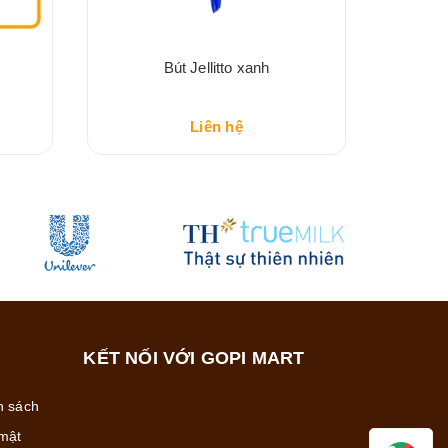
Bút Jellitto xanh
Liên hệ
KẾT NỐI VỚI GOPI MART
h sách
mật