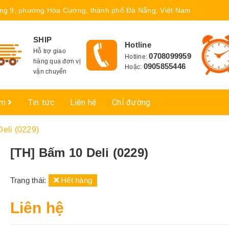
ng 9, phường Hòa Cường, thành phố Đà Nẵng, Việt Nam
SHIP
Hotline
Hỗ trợ giao
0708099959
Hotline:
hàng qua đơn vị
0905855446
Hoặc:
vận chuyển
ẩm
Tin tức
Liên hệ
Chỉ đường
eli (0229)
[TH] Bấm 10 Deli (0229)
Trạng thái:
Hết hàng
Liên hệ