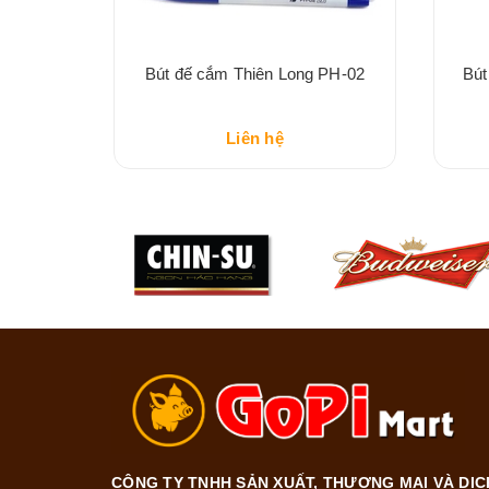
ffice FO-
Bút đế cắm Thiên Long PH-02
Bút
Liên hệ
CÔNG TY TNHH SẢN XUẤT, THƯƠNG MẠI VÀ DỊC