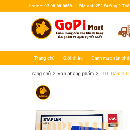
Hotline:
07.08.09.9959
Địa chỉ
:
252 Đường 2 Thá
Trang chủ
Giới thiệu
Danh mục sản ph
Trang chủ
Văn phòng phẩm
[TH] Bấm 10 D