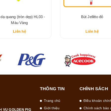
 dạ quang (tròn dẹp) HL03 -
Bút Jellitto đỏ
Màu Vàng
Liên hệ
Liên hệ
THÔNG TIN
CHÍNH SÁCH
Trang chủ
Điều khoản chín
Giới thiệu
Chính sách bảo 
H VỤ GOLDEN PIG