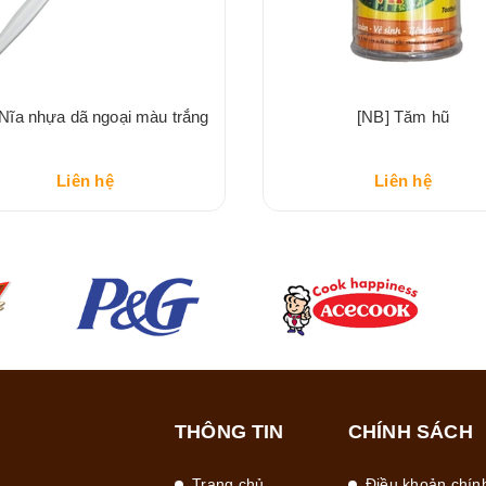
 Nĩa nhựa dã ngoại màu trắng
[NB] Tăm hũ
Liên hệ
Liên hệ
THÔNG TIN
CHÍNH SÁCH
Trang chủ
Điều khoản chín