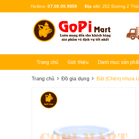
Hotline:
07.08.09.9959
Địa chỉ
:
252 Đường 2 Thá
Trang chủ
Giới thiệu
Danh mục sản ph
Trang chủ
Đồ gia dụng
Bát (Chén) nhựa U