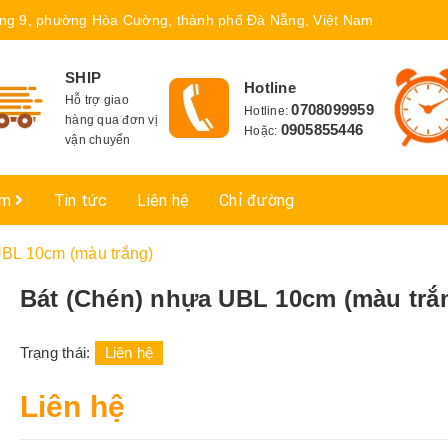
ng 9, phường Hòa Cường, thành phố Đà Nẵng, Việt Nam
SHIP
Hotline
Hỗ trợ giao
0708099959
Hotline:
hàng qua đơn vị
0905855446
Hoặc:
vận chuyển
ẩm
Tin tức
Liên hệ
Chỉ đường
BL 10cm (màu trắng)
Bát (Chén) nhựa UBL 10cm (màu trắ
Trạng thái:
Liên hệ
Liên hệ