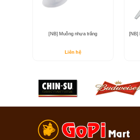
h
[NB] Muỗng nhựa trắng
[NB]
Liên hệ