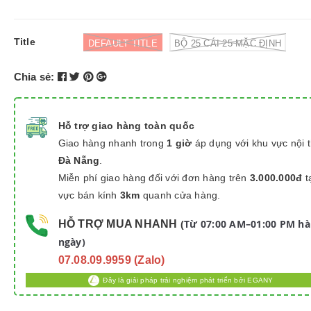
Title
DEFAULT TITLE
BỘ 25 CÁI 25 MẶC ĐỊNH
Chia sẻ:
Hỗ trợ giao hàng toàn quốc
Giao hàng nhanh trong
1 giờ
áp dụng với khu vực nội 
Đà Nẵng
.
Miễn phí giao hàng đối với đơn hàng trên
3.000.000đ
t
vực bán kính
3km
quanh cửa hàng.
Từ 07:00 AM–01:00 PM h
HỖ TRỢ MUA NHANH
(
ngày)
07.08.09.9959 (Zalo)
Đây là giải pháp trải nghiệm phát triển bởi EGANY