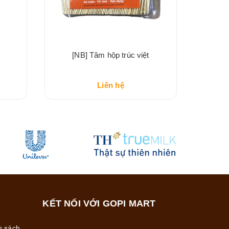
[NB] Tăm hộp trúc việt
Liên hệ
KẾT NỐI VỚI GOPI MART
h sách