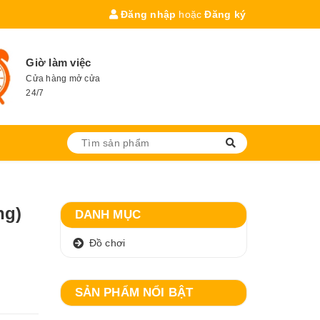
Đăng nhập
hoặc
Đăng ký
Giờ làm việc
Cửa hàng mở cửa
24/7
ng)
DANH MỤC
Đồ chơi
SẢN PHẨM NỔI BẬT