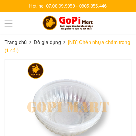
Hotline:
07.08.09.9959
-
0905.855.446
Trang chủ
Đồ gia dụng
[NB] Chén nhựa chấm trong
(1 cái)