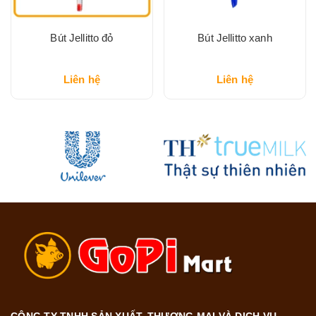
Bút Jellitto đỏ
Bút Jellitto xanh
Liên hệ
Liên hệ
CÔNG TY TNHH SẢN XUẤT, THƯƠNG MẠI VÀ DỊCH VỤ