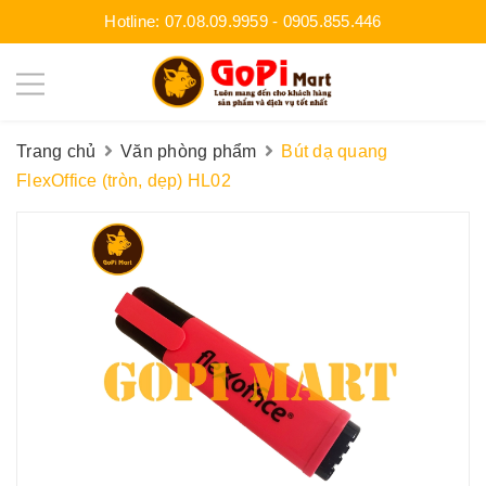
Hotline:
07.08.09.9959
-
0905.855.446
Trang chủ
Văn phòng phẩm
Bút dạ quang
FlexOffice (tròn, dẹp) HL02