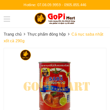
Hotline:
07.08.09.9959
-
0905.855.446
Trang chủ
Thực phẩm đóng hộp
Cá nục saba nhật
xốt cà 290g