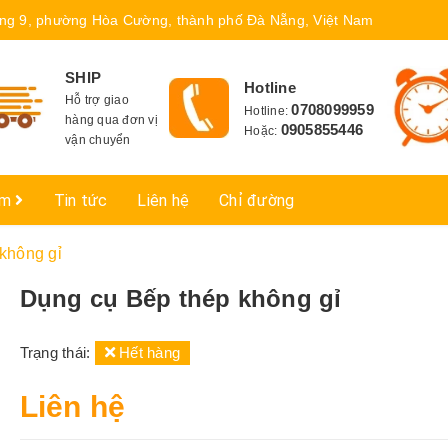
ng 9, phường Hòa Cường, thành phố Đà Nẵng, Việt Nam
SHIP
Hotline
Hỗ trợ giao
0708099959
Hotline:
hàng qua đơn vị
0905855446
Hoặc:
vận chuyển
ẩm
Tin tức
Liên hệ
Chỉ đường
không gỉ
Dụng cụ Bếp thép không gỉ
Trạng thái:
Hết hàng
Liên hệ