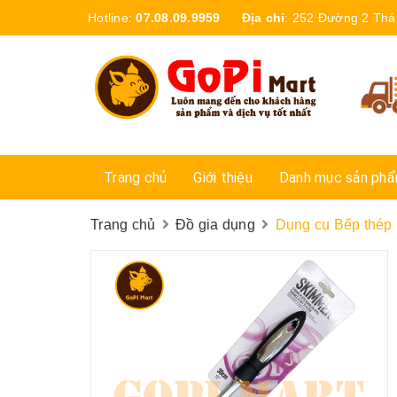
Hotline:
07.08.09.9959
Địa chỉ
:
252 Đường 2 Thá
Trang chủ
Giới thiệu
Danh mục sản ph
Trang chủ
Đồ gia dụng
Dụng cụ Bếp thép 