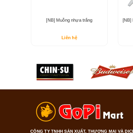
h
[NB] Muỗng nhựa trắng
[NB]
Liên hệ
CÔNG TY TNHH SẢN XUẤT, THƯƠNG MẠI VÀ DỊC