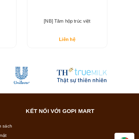
[NB] Tăm hộp trúc việt
Liên hệ
KẾT NỐI VỚI GOPI MART
h sách
mật