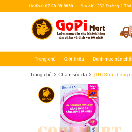
Hotline:
07.08.09.9959
Địa chỉ
:
252 Đường 2 Thá
Trang chủ
Giới thiệu
Danh mục sản ph
Trang chủ
Chăm sóc da
[TH] Sữa chống n