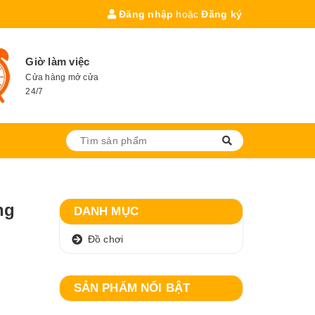
Đăng nhập
hoặc
Đăng ký
Giờ làm việc
Cửa hàng mở cửa
24/7
ng
DANH MỤC
Đồ chơi
SẢN PHẨM NỔI BẬT