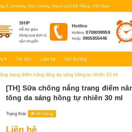
ng 9, phường Hòa Cường, thành phố Đà Nẵng, Việt Nam
SHIP
Hotline
Hỗ trợ giao
0708099959
Hotline:
hàng qua đơn vị
0905855446
Hoặc:
vận chuyển
ẩm
Tin tức
Liên hệ
Chỉ đường
ắng trang điểm nâng tông da sáng hồng tự nhiên 30 ml
[TH] Sữa chống nắng trang điểm nâ
tông da sáng hồng tự nhiên 30 ml
Trạng thái:
Hết hàng
Liên hệ