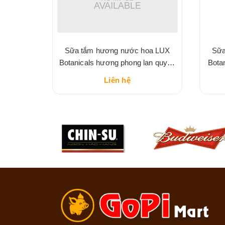
laxing
Sữa tắm hương nước hoa LUX
Sữa
Botanicals hương phong lan quyến
Bota
rũ
Liên hệ