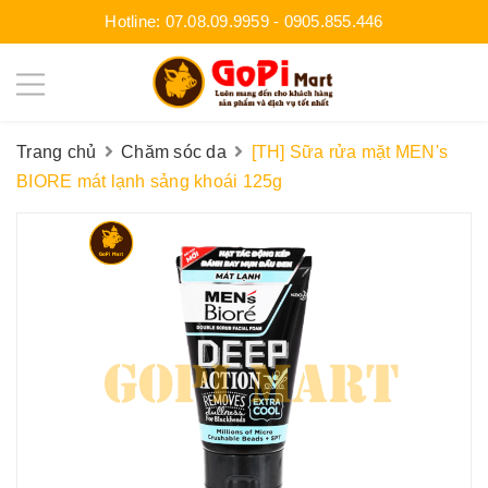
Hotline:
07.08.09.9959
-
0905.855.446
Trang chủ
Chăm sóc da
[TH] Sữa rửa mặt MEN's
BIORE mát lạnh sảng khoái 125g