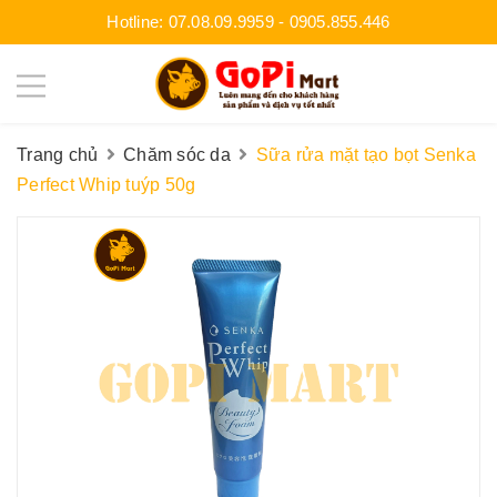
Hotline:
07.08.09.9959
-
0905.855.446
Trang chủ
Chăm sóc da
Sữa rửa mặt tạo bọt Senka
Perfect Whip tuýp 50g