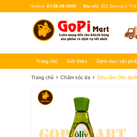
Hotline:
07.08.09.9959
Địa chỉ
:
252 Đường 2 Thá
Trang chủ
Giới thiệu
Danh mục sản ph
Trang chủ
Chăm sóc da
Sữa tắm Ôliv dư