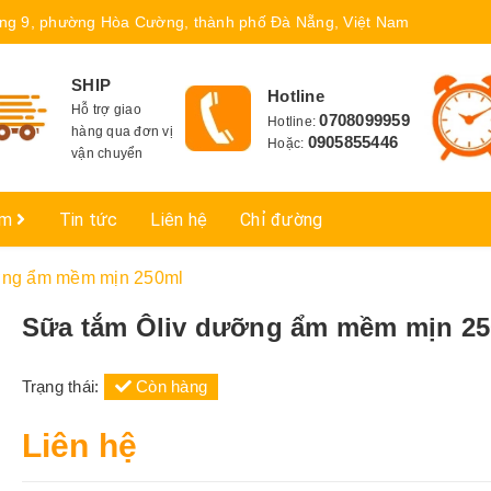
ng 9, phường Hòa Cường, thành phố Đà Nẵng, Việt Nam
SHIP
Hotline
Hỗ trợ giao
0708099959
Hotline:
hàng qua đơn vị
0905855446
Hoặc:
vận chuyển
ẩm
Tin tức
Liên hệ
Chỉ đường
ỡng ẩm mềm mịn 250ml
Sữa tắm Ôliv dưỡng ẩm mềm mịn 2
Trạng thái:
Còn hàng
Liên hệ