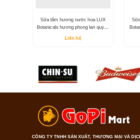
laxing
Sữa tắm hương nước hoa LUX
Sữa
Botanicals hương phong lan quyến
Bota
rũ
Liên hệ
CÔNG TY TNHH SẢN XUẤT, THƯƠNG MẠI VÀ DỊC