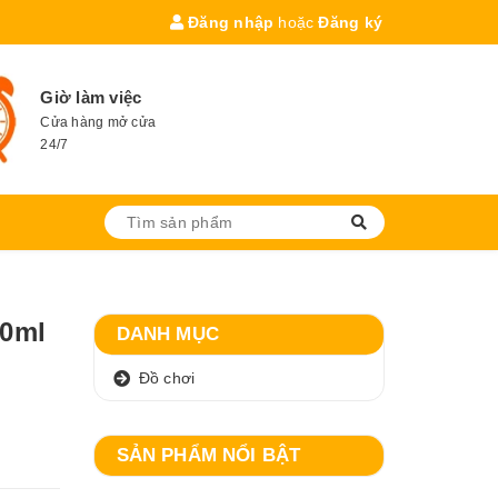
Đăng nhập
hoặc
Đăng ký
Giờ làm việc
Cửa hàng mở cửa
24/7
50ml
DANH MỤC
Đồ chơi
SẢN PHẨM NỔI BẬT