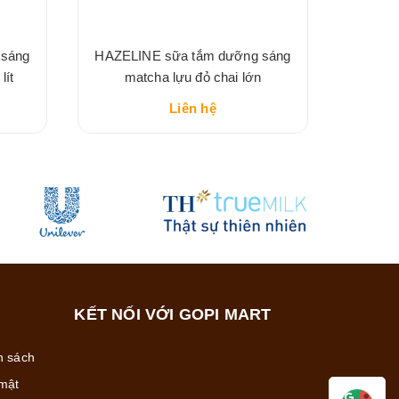
 sáng
HAZELINE sữa tắm dưỡng sáng
lít
matcha lựu đỏ chai lớn
Liên hệ
KẾT NỐI VỚI GOPI MART
h sách
mật